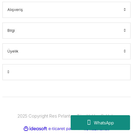
Alışveriş
Bilgi
Üyelik
2025 Copyright Res Pırlanta - Tüm Hakları Saklıdır.
WhatsApp
ideasoft
ile
e-
hazırlandı.