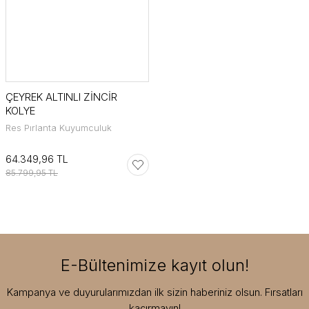
ÇEYREK ALTINLI ZİNCİR
KOLYE
Res Pırlanta Kuyumculuk
64.349,96 TL
85.799,95 TL
E-Bültenimize kayıt olun!
Kampanya ve duyurularımızdan ilk sizin haberiniz olsun. Fırsatları
kaçırmayın!