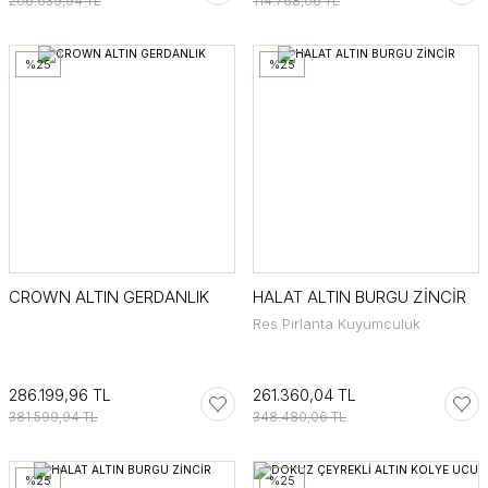
206.639,94 TL
114.768,06 TL
%25
%25
CROWN ALTIN GERDANLIK
HALAT ALTIN BURGU ZİNCİR
Res Pırlanta Kuyumculuk
286.199,96 TL
261.360,04 TL
381.599,94 TL
348.480,06 TL
%25
%25