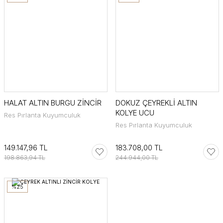
HALAT ALTIN BURGU ZİNCİR
DOKUZ ÇEYREKLİ ALTIN
KOLYE UCU
Res Pırlanta Kuyumculuk
Res Pırlanta Kuyumculuk
149.147,96 TL
183.708,00 TL
198.863,94 TL
244.944,00 TL
%25