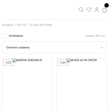
Anasayfa
KOLYE
22 Ayar Altın Kolye
Stoktakiler
Toplam
11
ürün
%25
%25