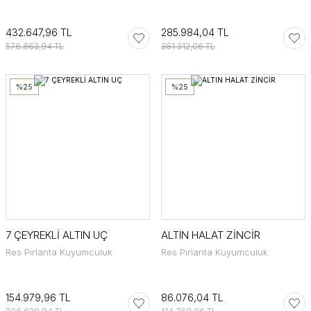
432.647,96 TL
285.984,04 TL
576.863,94 TL
381.312,06 TL
%25
%25
7 ÇEYREKLİ ALTIN UÇ
ALTIN HALAT ZİNCİR
Res Pırlanta Kuyumculuk
Res Pırlanta Kuyumculuk
154.979,96 TL
86.076,04 TL