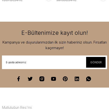
1.207.151,94 TL
381.599,94 TL
E-Bültenimize kayıt olun!
Kampanya ve duyurularımızdan ilk sizin haberiniz olsun. Fırsatları
kaçırmayın!
GÖNDER
Mutluluğun Res'mi