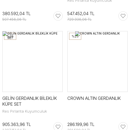
Res Pırlanta Kuyumculuk
380.592,04 TL
547.452,04 TL
507.456,06 TL
729.936,06 TL
%25
%25
GELİN GERDANLIK BİLEKLİK
CROWN ALTIN GERDANLIK
KÜPE SET
Res Pırlanta Kuyumculuk
905.363,96 TL
286.199,96 TL