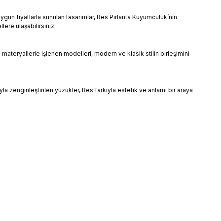
gun fiyatlarla sunulan tasarımlar, Res Pırlanta Kuyumculuk’nın
ere ulaşabilirsiniz.
 materyallerle işlenen modelleri, modern ve klasik stilin birleşimini
yla zenginleştirilen yüzükler, Res farkıyla estetik ve anlamı bir araya