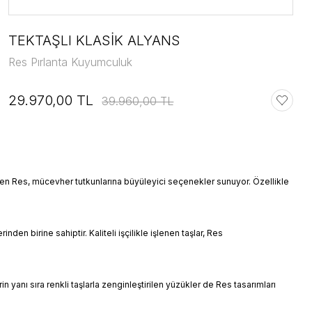
TEKTAŞLI KLASİK ALYANS
Res Pırlanta Kuyumculuk
29.970,00 TL
39.960,00 TL
eren Res, mücevher tutkunlarına büyüleyici seçenekler sunuyor. Özellikle
n birine sahiptir. Kaliteli işçilikle işlenen taşlar, Res
 yanı sıra renkli taşlarla zenginleştirilen yüzükler de Res tasarımları