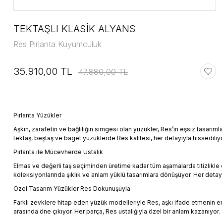
TEKTAŞLI KLASİK ALYANS
Res Pırlanta Kuyumculuk
35.910,00 TL
47.880,00 TL
Pırlanta Yüzükler
Aşkın, zarafetin ve bağlılığın simgesi olan yüzükler, Res’in eşsiz tasar
tektaş, beştaş ve baget yüzüklerde Res kalitesi, her detayıyla hissediliyo
Pırlanta ile Mücevherde Ustalık
Elmas ve değerli taş seçiminden üretime kadar tüm aşamalarda titizlikle ça
koleksiyonlarında şıklık ve anlam yüklü tasarımlara dönüşüyor. Her detay
Özel Tasarım Yüzükler Res Dokunuşuyla
Farklı zevklere hitap eden yüzük modelleriyle Res, aşkı ifade etmenin en z
arasında öne çıkıyor. Her parça, Res ustalığıyla özel bir anlam kazanıyor.