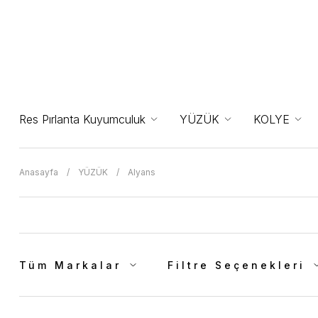
Res Pırlanta Kuyumculuk
YÜZÜK
KOLYE
Anasayfa
YÜZÜK
Alyans
Tüm Markalar
Filtre Seçenekleri