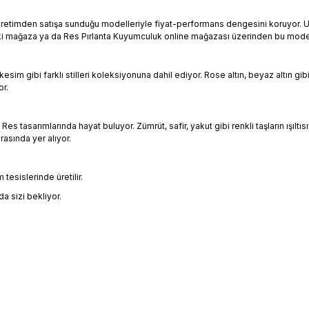
 üretimden satışa sunduğu modelleriyle fiyat-performans dengesini koruyor. Uy
’deki mağaza ya da Res Pırlanta Kuyumculuk online mağazası üzerinden bu modell
m gibi farklı stilleri koleksiyonuna dahil ediyor. Rose altın, beyaz altın gibi
or.
tasarımlarında hayat buluyor. Zümrüt, safir, yakut gibi renkli taşların ışıltısı
rasında yer alıyor.
tesislerinde üretilir.
 sizi bekliyor.
.