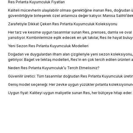
Res Pırlanta Kuyumculuk Fiyatları
Kaliteli mücevherin ulaşılabilir olması gerektiğine inanan Res, doğrudan
güvenilirliğiyle birleşerek özel anlarınıza değer katıyor. Manisa Salihli
Zarafetiyle Dikkat Çeken Res Pırlanta Kuyumculuk Koleksiyonu
Her tarz ve kesime uygun tasarımlar sunan Res, prenses, damla ve oval kesi
yansıtıyor. Kombinlerinize eşlik edecek en şık takılar, Res ile hayat buluy
Yeni Sezon Res Pırlanta Kuyumculuk Modelleri
Doğadan ve duygulardan ilham alan çizgileriyle yeni sezon koleksiyonu, Res 
getiriyor. Baget ve tektaş modelleri, Res'in en çok tercih edilen ürünleri a
Neden Res Pırlanta Kuyumculuk’u Tercih Etmelisiniz?
Güvenilir üretici: Tüm tasarımlar doğrudan Res Pırlanta Kuyumculuk üretim 
Geniş model seçeneği: Her zevke uygun yüzükler pırlanta koleksiyonunda
Uygun fiyat: Kaliteyi uygun maliyetle sunan Res, her bütçeye hitap eder