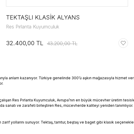
TEKTAŞLI KLASİK ALYANS
Res Pırlanta Kuyumculuk
32.400,00 TL
43.200,00 TL
ımlarıyla anlam kazanıyor. Türkiye genelinde 300’ü aşkın mağazasıyla hizmet v
r.
lışan Res Pırlanta Kuyumculuk, Avrupa’nın en büyük mücevher üretim tesislerinde
da sanatı ve zarafeti birleştiren Res, mücevherde kaliteyi yeniden tanımlıyor.
arif yollarını sunuyor. Tektaş, tamtur, beştaş ve baget gibi klasik seçeneklerin