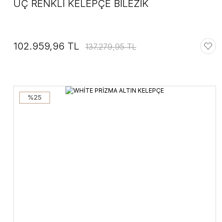
ÜÇ RENKLİ KELEPÇE BİLEZİK
102.959,96 TL
137.279,95 TL
%25