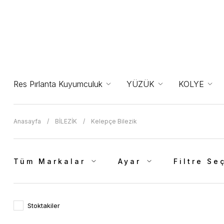
Res Pırlanta Kuyumculuk
YÜZÜK
KOLYE
Anasayfa
BİLEZİK
Kelepçe Bilezik
Tüm Markalar
Ayar
Filtre Se
Stoktakiler