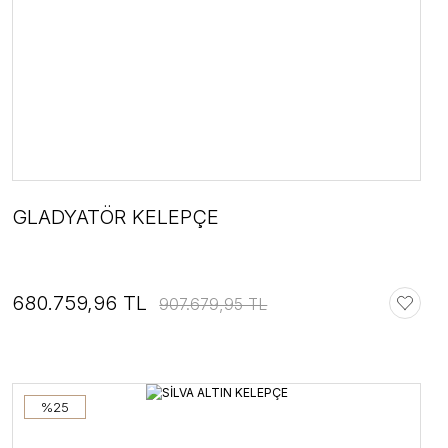
GLADYATÖR KELEPÇE
680.759,96 TL
907.679,95 TL
%25