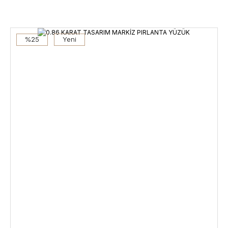
%25
Yeni