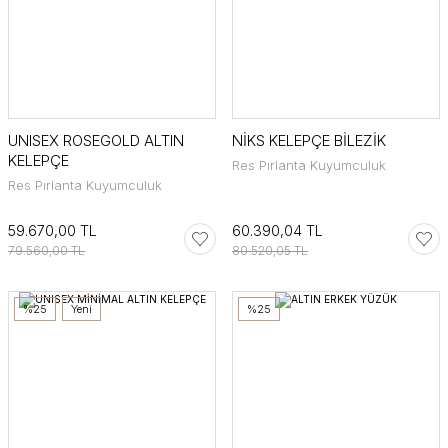
UNISEX ROSEGOLD ALTIN
NİKS KELEPÇE BİLEZİK
KELEPÇE
Res Pırlanta Kuyumculuk
Res Pırlanta Kuyumculuk
59.670,00 TL
60.390,04 TL
79.560,00 TL
80.520,05 TL
%25
Yeni
%25