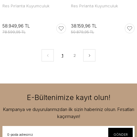
Res Pırlanta Kuyumculuk
Res Pırlanta Kuyumculuk
58.949,96 TL
38.159,96 TL
78.599,95 TL
50.879,95 TL
1
2
E-Bültenimize kayıt olun!
Kampanya ve duyurularımızdan ilk sizin haberiniz olsun. Fırsatları
kaçırmayın!
GÖNDER