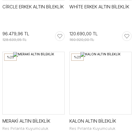
CİRCLE ERKEK ALTIN BİLEKLİK
WHİTE ERKEK ALTIN BİLEKLİK
96.479,96 TL
120.690,00 TL
128.639,95 TL
160.920,00 TL
%25
%25
MERAKİ ALTIN BİLEKLİK
KALON ALTIN BİLEKLİK
Res Pırlanta Kuyumculuk
Res Pırlanta Kuyumculuk