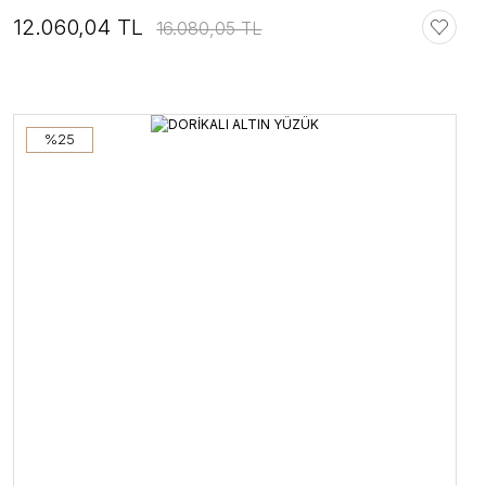
12.060,04 TL
16.080,05 TL
%25