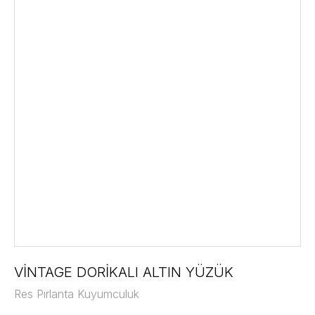
VİNTAGE DORİKALI ALTIN YÜZÜK
Res Pırlanta Kuyumculuk