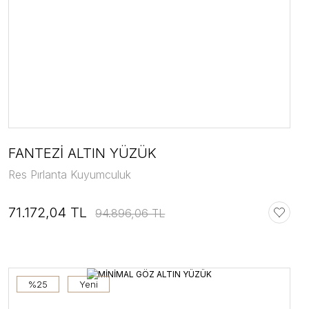
FANTEZİ ALTIN YÜZÜK
Res Pırlanta Kuyumculuk
71.172,04 TL
94.896,06 TL
%25
Yeni