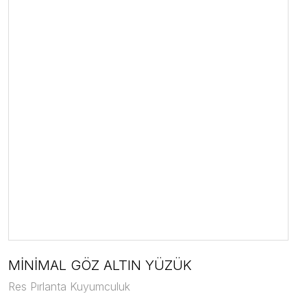
MİNİMAL GÖZ ALTIN YÜZÜK
Res Pırlanta Kuyumculuk