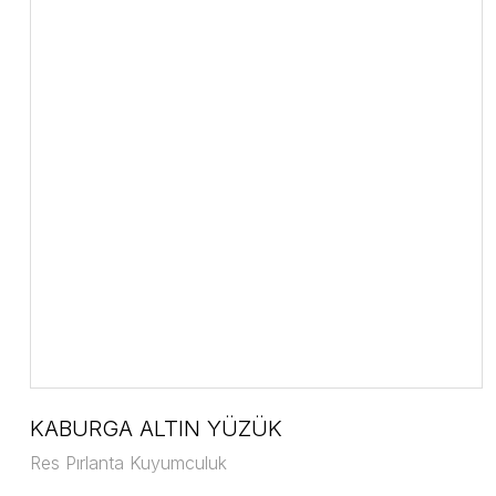
KABURGA ALTIN YÜZÜK
Res Pırlanta Kuyumculuk