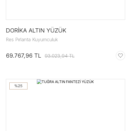
DORİKA ALTIN YÜZÜK
Res Pırlanta Kuyumculuk
69.767,96 TL
93.023,94 TL
%25