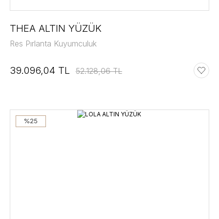
THEA ALTIN YÜZÜK
Res Pırlanta Kuyumculuk
39.096,04 TL
52.128,06 TL
%25