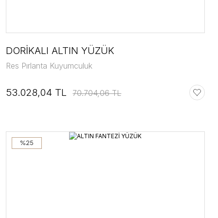
DORİKALI ALTIN YÜZÜK
Res Pırlanta Kuyumculuk
53.028,04 TL
70.704,06 TL
%25