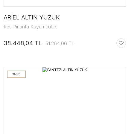
ARİEL ALTIN YÜZÜK
Res Pırlanta Kuyumculuk
38.448,04 TL
51.264,06 TL
%25