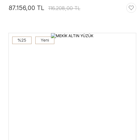
87.156,00 TL
116.208,00 TL
%25
Yeni