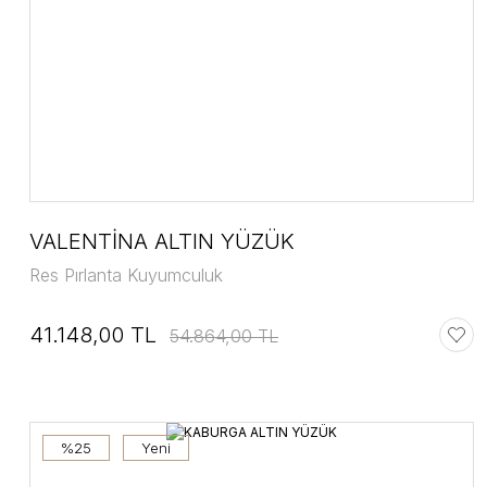
VALENTİNA ALTIN YÜZÜK
Res Pırlanta Kuyumculuk
41.148,00 TL
54.864,00 TL
%25
Yeni