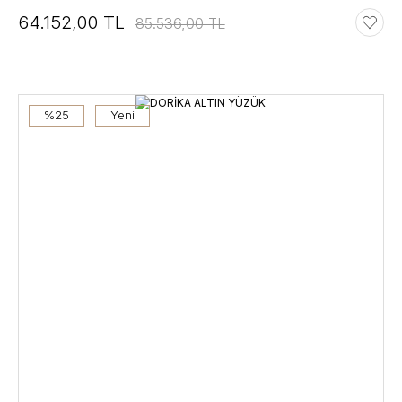
64.152,00 TL
85.536,00 TL
%25
Yeni