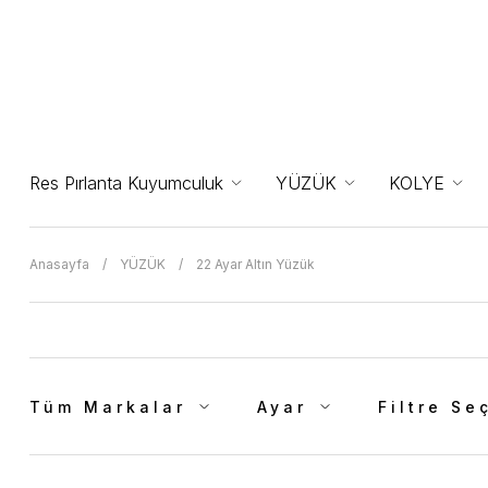
Res Pırlanta Kuyumculuk
YÜZÜK
KOLYE
Anasayfa
YÜZÜK
22 Ayar Altın Yüzük
Tüm Markalar
Ayar
Filtre Se