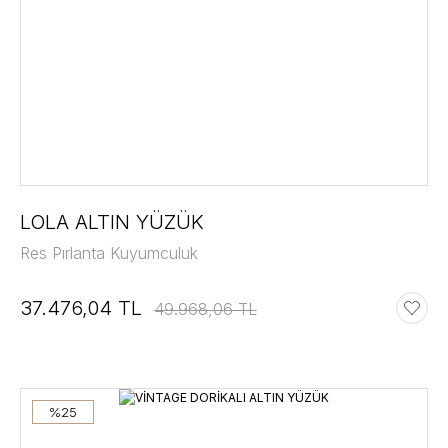
LOLA ALTIN YÜZÜK
Res Pırlanta Kuyumculuk
37.476,04 TL
49.968,06 TL
%25