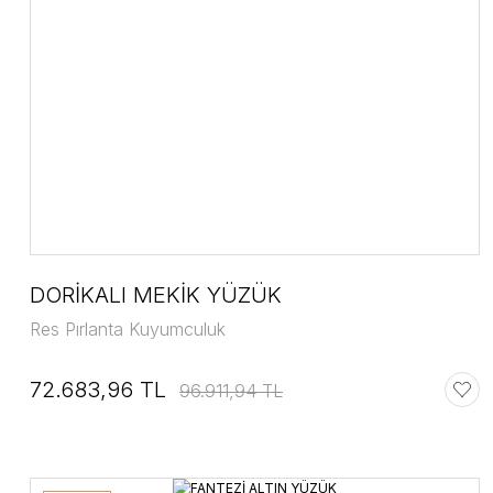
DORİKALI MEKİK YÜZÜK
Res Pırlanta Kuyumculuk
72.683,96 TL
96.911,94 TL