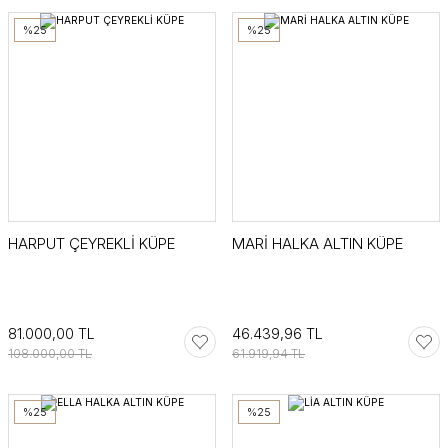
%25
%25
HARPUT ÇEYREKLİ KÜPE
MARİ HALKA ALTIN KÜPE
81.000,00 TL
46.439,96 TL
108.000,00 TL
61.919,94 TL
%25
%25