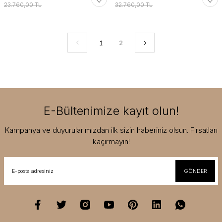
23.760,00 TL
32.760,00 TL
1
2
E-Bültenimize kayıt olun!
Kampanya ve duyurularımızdan ilk sizin haberiniz olsun. Fırsatları
kaçırmayın!
GÖNDER