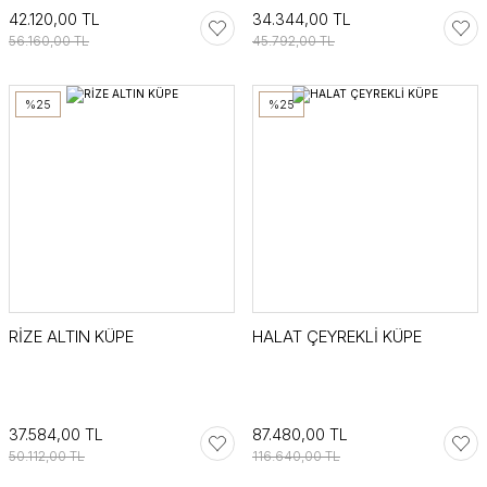
42.120,00 TL
34.344,00 TL
56.160,00 TL
45.792,00 TL
%25
%25
RİZE ALTIN KÜPE
HALAT ÇEYREKLİ KÜPE
37.584,00 TL
87.480,00 TL
50.112,00 TL
116.640,00 TL