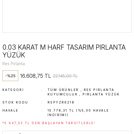
0.03 KARAT M HARF TASARIM PIRLANTA
YÜZÜK
Res Pırlanta
16.608,75 TL
22.145,00 TL
-%25
KATEGORI
TÜM ÜRÜNLER
,
RES PIRLANTA
KUYUMCULUK
,
PIRLANTA YÜZÜK
STOK KODU
RSPYZR6218
HAVALE
15.778,31 TL (%5,00 HAVALE
INDIRIMI)
*5.647,53 TL DEN BAŞLAYAN TAKSITLERLE!