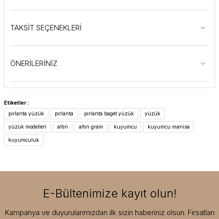
TAKSİT SEÇENEKLERİ
ÖNERİLERİNİZ
Etiketler :
pırlanta yüzük
pırlanta
pırlanta baget yüzük
yüzük
yüzük modelleri
altın
altın gram
kuyumcu
kuyumcu manisa
kuyumculuk
E-Bültenimize kayıt olun!
Kampanya ve duyurularımızdan ilk sizin haberiniz olsun. Fırsatları