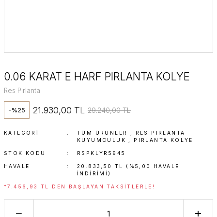
0.06 KARAT E HARF PIRLANTA KOLYE
Res Pırlanta
21.930,00 TL
29.240,00 TL
-%25
KATEGORI
TÜM ÜRÜNLER
,
RES PIRLANTA
KUYUMCULUK
,
PIRLANTA KOLYE
STOK KODU
RSPKLYR5945
HAVALE
20.833,50 TL (%5,00 HAVALE
INDIRIMI)
*7.456,93 TL DEN BAŞLAYAN TAKSITLERLE!