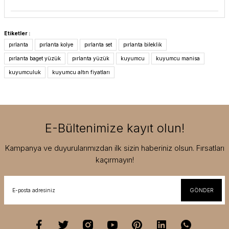
Etiketler :
pırlanta
pırlanta kolye
pırlanta set
pırlanta bileklik
pırlanta baget yüzük
pırlanta yüzük
kuyumcu
kuyumcu manisa
kuyumculuk
kuyumcu altın fiyatları
E-Bültenimize kayıt olun!
Kampanya ve duyurularımızdan ilk sizin haberiniz olsun. Fırsatları
kaçırmayın!
GÖNDER