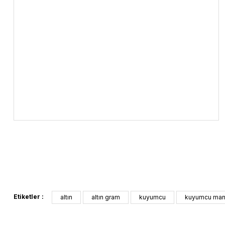
Etiketler :
altın
altın gram
kuyumcu
kuyumcu man