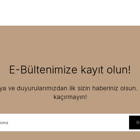
E-Bültenimize kayıt olun!
 ve duyurularımızdan ilk sizin haberiniz olsun. F
kaçırmayın!