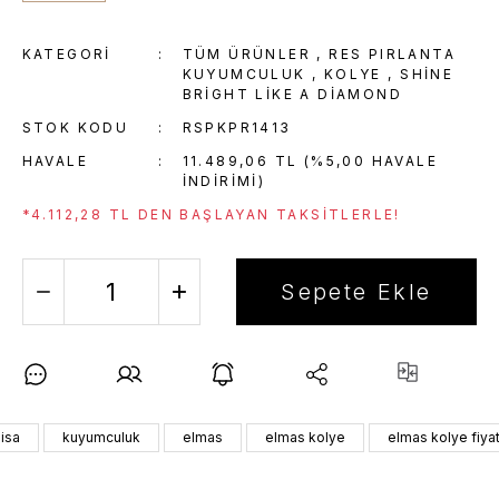
KATEGORI
TÜM ÜRÜNLER
,
RES PIRLANTA
KUYUMCULUK
,
KOLYE
,
SHINE
BRIGHT LIKE A DIAMOND
STOK KODU
RSPKPR1413
HAVALE
11.489,06 TL (%5,00 HAVALE
INDIRIMI)
*4.112,28 TL DEN BAŞLAYAN TAKSITLERLE!
Sepete Ekle
isa
kuyumculuk
elmas
elmas kolye
elmas kolye fiyat