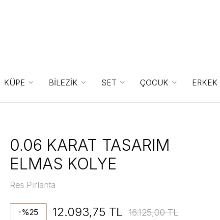
KÜPE
BİLEZİK
SET
ÇOCUK
ERKEK
0.06 KARAT TASARIM
ELMAS KOLYE
Res Pırlanta
12.093,75 TL
16.125,00 TL
-%25