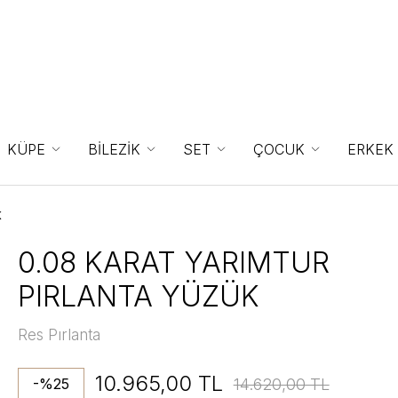
KÜPE
BİLEZİK
SET
ÇOCUK
ERKEK
K
0.08 KARAT YARIMTUR
PIRLANTA YÜZÜK
Res Pırlanta
10.965,00 TL
14.620,00 TL
-%25