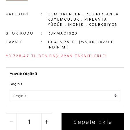
KATEGORI
TÜM ÜRÜNLER
,
RES PIRLANTA
KUYUMCULUK
,
PIRLANTA
YÜZÜK
,
İKONIK
,
KOLEKSİYON
STOK KODU
RSPMAC1620
HAVALE
10.416,75 TL (%5,00 HAVALE
INDIRIMI)
*3.728,47 TL DEN BAŞLAYAN TAKSITLERLE!
Yüzük Ölçüsü
Seçiniz
Sepete Ekle