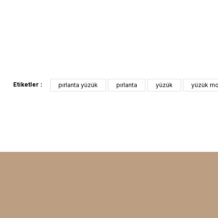
Etiketler :
pırlanta yüzük
pırlanta
yüzük
yüzük mo