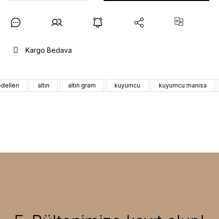
Kargo Bedava
delleri
altın
altın gram
kuyumcu
kuyumcu manisa