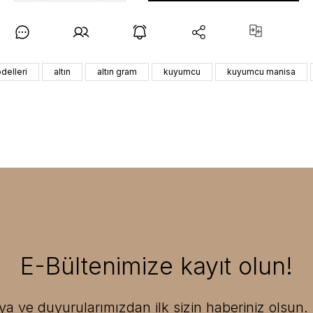
delleri
altın
altın gram
kuyumcu
kuyumcu manisa
E-Bültenimize kayıt olun!
 ve duyurularımızdan ilk sizin haberiniz olsun. F