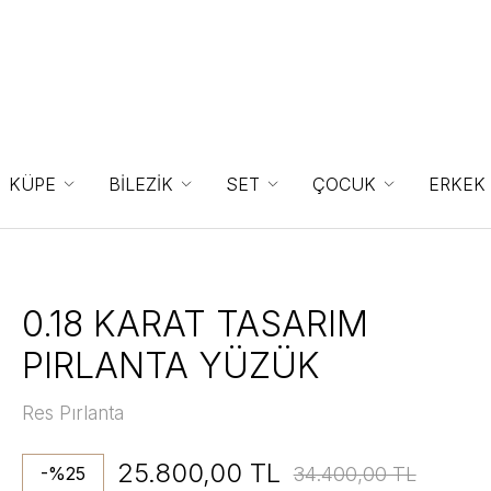
KÜPE
BİLEZİK
SET
ÇOCUK
ERKEK
0.18 KARAT TASARIM
PIRLANTA YÜZÜK
Res Pırlanta
25.800,00 TL
34.400,00 TL
-%25