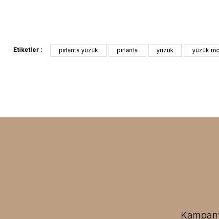
Etiketler :
pırlanta yüzük
pırlanta
yüzük
yüzük mo
Kampanya