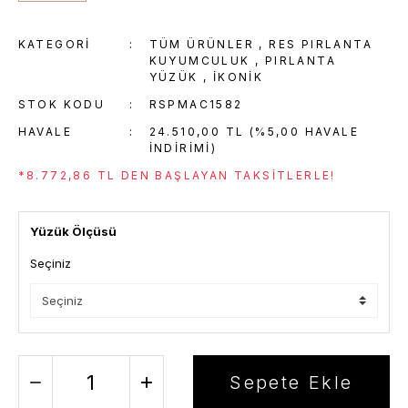
KATEGORI
TÜM ÜRÜNLER
,
RES PIRLANTA
KUYUMCULUK
,
PIRLANTA
YÜZÜK
,
İKONIK
STOK KODU
RSPMAC1582
HAVALE
24.510,00 TL (%5,00 HAVALE
INDIRIMI)
*8.772,86 TL DEN BAŞLAYAN TAKSITLERLE!
Yüzük Ölçüsü
Seçiniz
Sepete Ekle