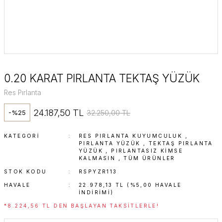
0.20 KARAT PIRLANTA TEKTAŞ YÜZÜK
Res Pırlanta
24.187,50 TL
32.250,00 TL
-%25
KATEGORI
RES PIRLANTA KUYUMCULUK
,
PIRLANTA YÜZÜK
,
TEKTAŞ PIRLANTA
YÜZÜK
,
PIRLANTASIZ KIMSE
KALMASIN
,
TÜM ÜRÜNLER
STOK KODU
RSPYZR113
HAVALE
22.978,13 TL (%5,00 HAVALE
INDIRIMI)
*8.224,56 TL DEN BAŞLAYAN TAKSITLERLE!