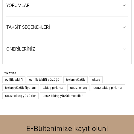
YORUMLAR
TAKSİT SEÇENEKLERİ
ÖNERİLERİNİZ
Etiketler :
evlilik teklifi
evlilik teklifi yüzüğü
tektaş yüzük
tektaş
tektaş yüzük fiyatları
tektaş pırlanta
ucuz tektaş
ucuz tektaş pırlanta
ucuz tektaş yüzükler
ucuz tektaş yüzük modelleri
E-Bültenimize kayıt olun!