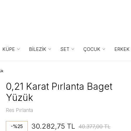
KÜPE
BİLEZİK
SET
ÇOCUK
ERKEK
zük
0,21 Karat Pırlanta Baget
Yüzük
Res Pırlanta
30.282,75 TL
40.377,00 TL
-%25