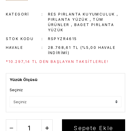
KATEGORI
RES PIRLANTA KUYUMCULUK
,
PIRLANTA YÜZÜK
,
TÜM
ÜRÜNLER
,
BAGET PIRLANTA
YÜZÜK
STOK KODU
RSPYZR4615
HAVALE
28.768,61 TL (%5,00 HAVALE
INDIRIMI)
*10.297,14 TL DEN BAŞLAYAN TAKSITLERLE!
Yüzük Ölçüsü
Seçiniz
Sepete Ekle