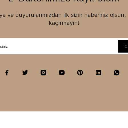
 ve duyurularımızdan ilk sizin haberiniz olsun. F
kaçırmayın!