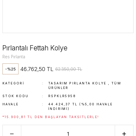
Pırlantalı Fettah Kolye
Res Pırlanta
46.762,50 TL
62.350,00 TL
-%25
KATEGORI
TASARIM PIRLANTA KOLYE
,
TÜM
ÜRÜNLER
STOK KODU
RSPKLR5958
HAVALE
44.424,37 TL (%5,00 HAVALE
INDIRIMI)
*15.900,81 TL DEN BAŞLAYAN TAKSITLERLE!