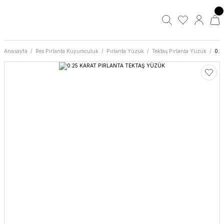
Anasayfa
Res Pırlanta Kuyumculuk
Pırlanta Yüzük
Tektaş Pırlanta Yüzük
0.2