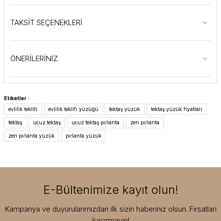
TAKSİT SEÇENEKLERİ
ÖNERİLERİNİZ
Etiketler :
evlilik teklifi
evlilik teklifi yüzüğü
tektaş yüzük
tektaş yüzük fiyatları
tektaş
ucuz tektaş
ucuz tektaş pırlanta
zen pırlanta
zen pırlanta yüzük
pırlanta yüzük
E-Bültenimize kayıt olun!
Kampanya ve duyurularımızdan ilk sizin haberiniz olsun. Fırsatları
kaçırmayın!