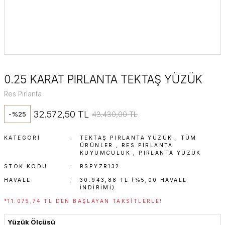
0.25 KARAT PIRLANTA TEKTAŞ YÜZÜK
Res Pırlanta
32.572,50 TL
43.430,00 TL
-%25
KATEGORI
TEKTAŞ PIRLANTA YÜZÜK
,
TÜM
ÜRÜNLER
,
RES PIRLANTA
KUYUMCULUK
,
PIRLANTA YÜZÜK
STOK KODU
RSPYZR132
HAVALE
30.943,88 TL (%5,00 HAVALE
INDIRIMI)
*11.075,74 TL DEN BAŞLAYAN TAKSITLERLE!
Yüzük Ölçüsü