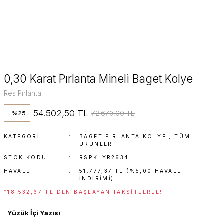
0,30 Karat Pırlanta Mineli Baget Kolye
Res Pırlanta
54.502,50 TL
72.670,00 TL
-%25
KATEGORI
BAGET PIRLANTA KOLYE
,
TÜM
ÜRÜNLER
STOK KODU
RSPKLYR2634
HAVALE
51.777,37 TL (%5,00 HAVALE
INDIRIMI)
*18.532,67 TL DEN BAŞLAYAN TAKSITLERLE!
Yüzük İçi Yazısı