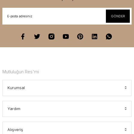
GÖNDER
Mutluluğun Res'mi
Kurumsal
Yardım
Alışveriş