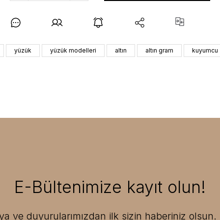
yüzük
yüzük modelleri
altın
altın gram
kuyumcu
E-Bültenimize kayıt olun!
 ve duyurularımızdan ilk sizin haberiniz olsun. F