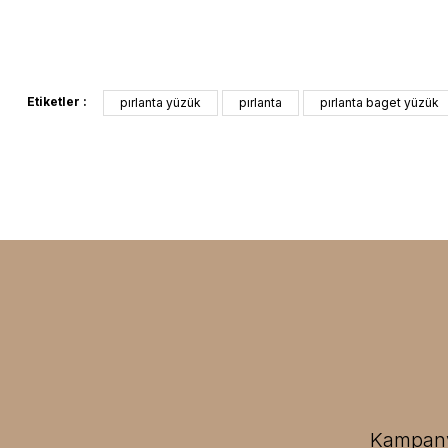
Etiketler :
pırlanta yüzük
pırlanta
pırlanta baget yüzük
Kampanya