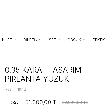
KÜPE
BİLEZİK
SET
ÇOCUK
ERKEK
0.35 KARAT TASARIM
PIRLANTA YÜZÜK
Res Pırlanta
51.600,00 TL
68.800,00 TL
-%25