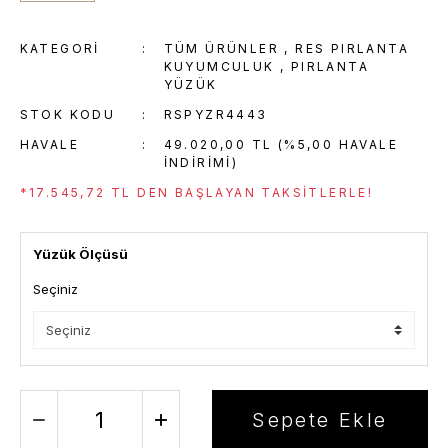
KATEGORI
TÜM ÜRÜNLER
,
RES PIRLANTA
KUYUMCULUK
,
PIRLANTA
YÜZÜK
STOK KODU
RSPYZR4443
HAVALE
49.020,00 TL (%5,00 HAVALE
INDIRIMI)
*17.545,72 TL DEN BAŞLAYAN TAKSITLERLE!
Yüzük Ölçüsü
Seçiniz
Sepete Ekle