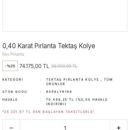
0,40 Karat Pırlanta Tektaş Kolye
Res Pırlanta
74.175,00 TL
98.900,00 TL
-%25
KATEGORI
TEKTAŞ PIRLANTA KOLYE
,
TÜM
ÜRÜNLER
STOK KODU
RSPKLYR196
HAVALE
70.466,25 TL (%5,00 HAVALE
INDIRIMI)
*25.221,97 TL DEN BAŞLAYAN TAKSITLERLE!