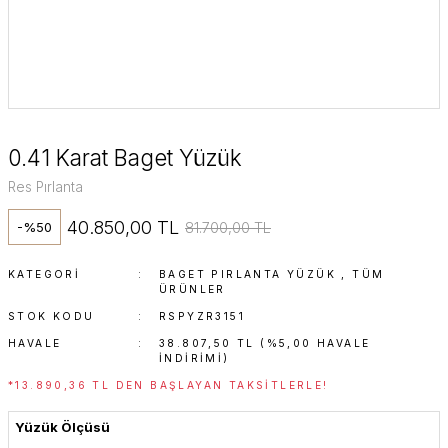
0.41 Karat Baget Yüzük
Res Pırlanta
40.850,00 TL
81.700,00 TL
-%50
KATEGORI
BAGET PIRLANTA YÜZÜK
,
TÜM
ÜRÜNLER
STOK KODU
RSPYZR3151
HAVALE
38.807,50 TL (%5,00 HAVALE
INDIRIMI)
*13.890,36 TL DEN BAŞLAYAN TAKSITLERLE!
Yüzük Ölçüsü