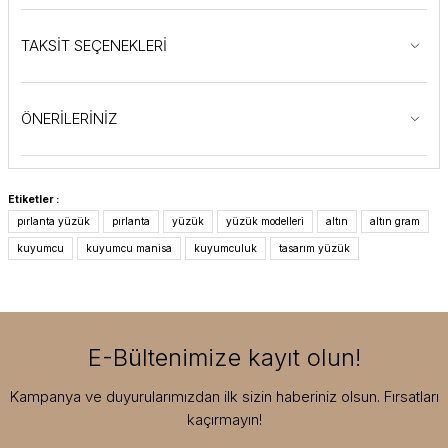
TAKSİT SEÇENEKLERİ
ÖNERİLERİNİZ
Etiketler :
pırlanta yüzük
pırlanta
yüzük
yüzük modelleri
altın
altın gram
kuyumcu
kuyumcu manisa
kuyumculuk
tasarım yüzük
E-Bültenimize kayıt olun!
Kampanya ve duyurularımızdan ilk sizin haberiniz olsun. Fırsatları
kaçırmayın!