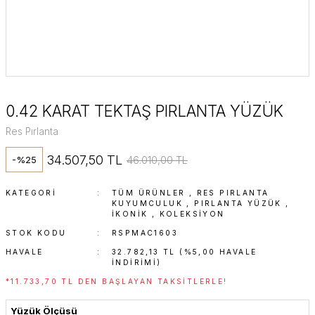
0.42 KARAT TEKTAŞ PIRLANTA YÜZÜK
Res Pırlanta
34.507,50 TL
46.010,00 TL
-%25
KATEGORI
TÜM ÜRÜNLER
,
RES PIRLANTA
KUYUMCULUK
,
PIRLANTA YÜZÜK
,
İKONIK
,
KOLEKSİYON
STOK KODU
RSPMAC1603
HAVALE
32.782,13 TL (%5,00 HAVALE
INDIRIMI)
*11.733,70 TL DEN BAŞLAYAN TAKSITLERLE!
Yüzük Ölçüsü