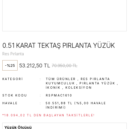
0.51 KARAT TEKTAŞ PIRLANTA YÜZÜK
Res Pırlanta
53.212,50 TL
70.950,00 TL
-%25
KATEGORI
TÜM ÜRÜNLER
,
RES PIRLANTA
KUYUMCULUK
,
PIRLANTA YÜZÜK
,
İKONIK
,
KOLEKSİYON
STOK KODU
RSPMAC1610
HAVALE
50.551,88 TL (%5,00 HAVALE
INDIRIMI)
*18.094,02 TL DEN BAŞLAYAN TAKSITLERLE!
Yüzük Ölçüsü