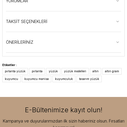
YORUMLAR
TAKSİT SEÇENEKLERİ
ÖNERİLERİNİZ
Etiketler :
pırlanta yüzük
pırlanta
yüzük
yüzük modelleri
altın
altın gram
kuyumcu
kuyumcu manisa
kuyumculuk
tasarım yüzük
E-Bültenimize kayıt olun!
Kampanya ve duyurularımızdan ilk sizin haberiniz olsun. Fırsatları