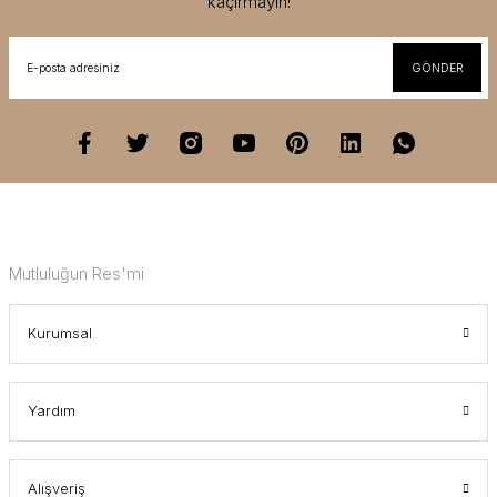
kaçırmayın!
GÖNDER
Mutluluğun Res'mi
Kurumsal
Yardım
Alışveriş