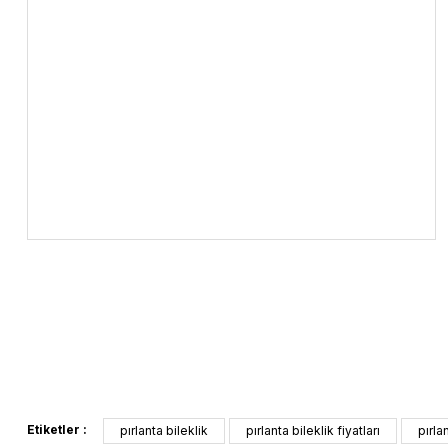
Etiketler :
pırlanta bileklik
pırlanta bileklik fiyatları
pırla