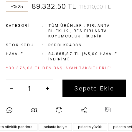
89.332,50 TL
119.110,00 TL
-%25
KATEGORI
TÜM ÜRÜNLER
,
PIRLANTA
BILEKLIK
,
RES PIRLANTA
KUYUMCULUK
,
İKONIK
STOK KODU
RSPBLKR4086
HAVALE
84.865,87 TL (%5,00 HAVALE
INDIRIMI)
*30.376,03 TL DEN BAŞLAYAN TAKSITLERLE!
Sepete Ekle
nta bileklik pandora
pırlanta kolye
pırlanta yüzük
pırlanta se