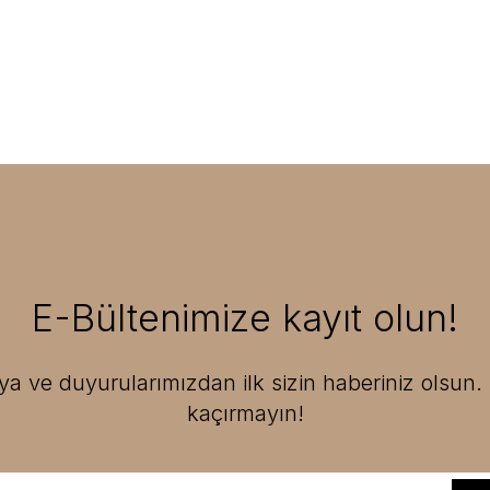
E-Bültenimize kayıt olun!
 ve duyurularımızdan ilk sizin haberiniz olsun. F
kaçırmayın!