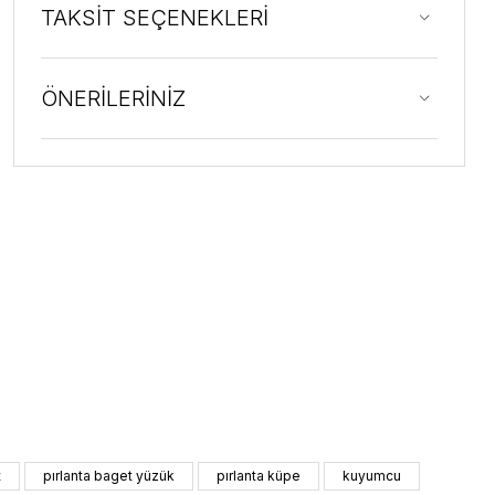
TAKSİT SEÇENEKLERİ
ÖNERİLERİNİZ
t
pırlanta baget yüzük
pırlanta küpe
kuyumcu