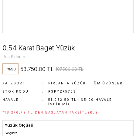
0.54 Karat Baget Yüzük
Res Pırlanta
53.750,00 TL
107.500,00 TL
-%50
KATEGORI
PIRLANTA YÜZÜK
,
TÜM ÜRÜNLER
STOK KODU
RSPYZR5703
HAVALE
51.062,50 TL (%5,00 HAVALE
INDIRIMI)
*18.276,79 TL DEN BAŞLAYAN TAKSITLERLE!
Yüzük Ölçüsü
Seçiniz