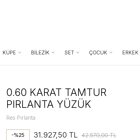
KÜPE
BİLEZİK
SET
ÇOCUK
ERKEK
0.60 KARAT TAMTUR
PIRLANTA YÜZÜK
Res Pırlanta
31.927,50 TL
42.570,00 TL
-%25