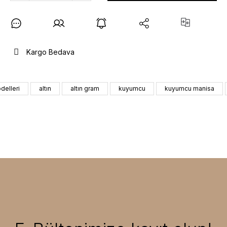
Kargo Bedava
delleri
altın
altın gram
kuyumcu
kuyumcu manisa