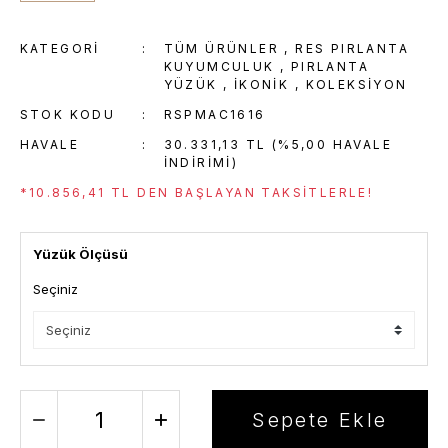
KATEGORI
TÜM ÜRÜNLER
,
RES PIRLANTA
KUYUMCULUK
,
PIRLANTA
YÜZÜK
,
İKONIK
,
KOLEKSİYON
STOK KODU
RSPMAC1616
HAVALE
30.331,13 TL (%5,00 HAVALE
INDIRIMI)
*10.856,41 TL DEN BAŞLAYAN TAKSITLERLE!
Yüzük Ölçüsü
Seçiniz
Sepete Ekle