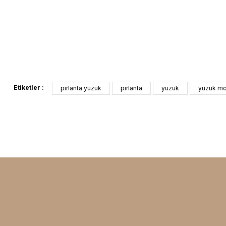
Etiketler :
pırlanta yüzük
pırlanta
yüzük
yüzük mo