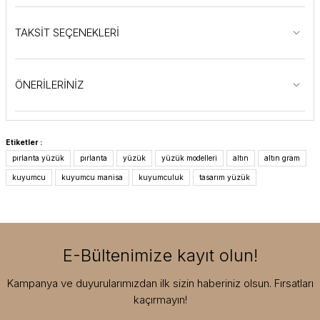
TAKSİT SEÇENEKLERİ
ÖNERİLERİNİZ
Etiketler :
pırlanta yüzük
pırlanta
yüzük
yüzük modelleri
altın
altın gram
kuyumcu
kuyumcu manisa
kuyumculuk
tasarım yüzük
E-Bültenimize kayıt olun!
Kampanya ve duyurularımızdan ilk sizin haberiniz olsun. Fırsatları
kaçırmayın!