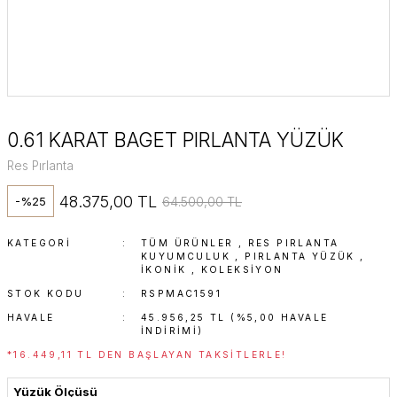
0.61 KARAT BAGET PIRLANTA YÜZÜK
Res Pırlanta
48.375,00 TL
64.500,00 TL
-%25
KATEGORI
TÜM ÜRÜNLER
,
RES PIRLANTA
KUYUMCULUK
,
PIRLANTA YÜZÜK
,
İKONIK
,
KOLEKSİYON
STOK KODU
RSPMAC1591
HAVALE
45.956,25 TL (%5,00 HAVALE
INDIRIMI)
*16.449,11 TL DEN BAŞLAYAN TAKSITLERLE!
Yüzük Ölçüsü