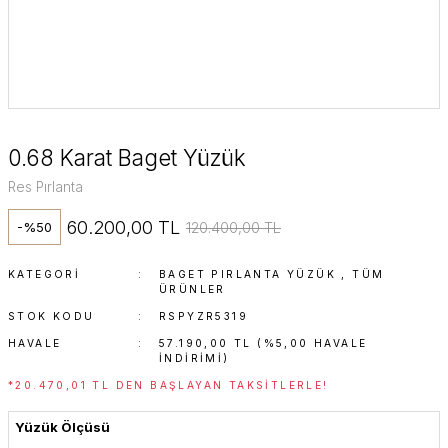
0.68 Karat Baget Yüzük
Res Pırlanta
60.200,00 TL
120.400,00 TL
-%50
KATEGORI
BAGET PIRLANTA YÜZÜK
,
TÜM
ÜRÜNLER
STOK KODU
RSPYZR5319
HAVALE
57.190,00 TL (%5,00 HAVALE
INDIRIMI)
*20.470,01 TL DEN BAŞLAYAN TAKSITLERLE!
Yüzük Ölçüsü