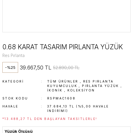
0.68 KARAT TASARIM PIRLANTA YÜZÜK
Res Pırlanta
39.667,50 TL
52.890,00 TL
-%25
KATEGORI
TÜM ÜRÜNLER
,
RES PIRLANTA
KUYUMCULUK
,
PIRLANTA YÜZÜK
,
İKONIK
,
KOLEKSİYON
STOK KODU
RSPMAC1608
HAVALE
37.684,13 TL (%5,00 HAVALE
INDIRIMI)
*13.488,27 TL DEN BAŞLAYAN TAKSITLERLE!
Yüzük Ölçüsü