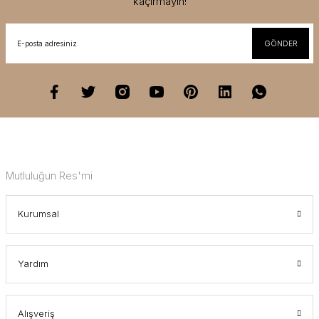
kaçırmayın!
GÖNDER
Mutluluğun Res'mi
Kurumsal
Yardım
Alışveriş