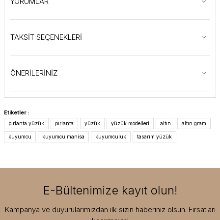
YORUMLAR
TAKSİT SEÇENEKLERİ
ÖNERİLERİNİZ
Etiketler :
pırlanta yüzük
pırlanta
yüzük
yüzük modelleri
altın
altın gram
kuyumcu
kuyumcu manisa
kuyumculuk
tasarım yüzük
E-Bültenimize kayıt olun!
Kampanya ve duyurularımızdan ilk sizin haberiniz olsun. Fırsatları