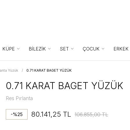
KÜPE
BİLEZİK
SET
ÇOCUK
ERKEK
lanta Yüzük
0.71 KARAT BAGET YÜZÜK
0.71 KARAT BAGET YÜZÜK
Res Pırlanta
80.141,25 TL
106.855,00 TL
-%25