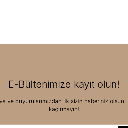
E-Bültenimize kayıt olun!
 ve duyurularımızdan ilk sizin haberiniz olsun. F
kaçırmayın!