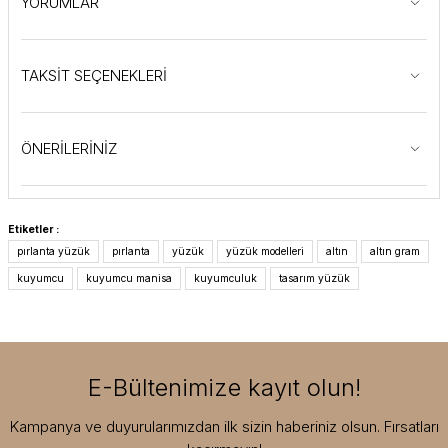
YORUMLAR
TAKSİT SEÇENEKLERİ
ÖNERİLERİNİZ
Etiketler :
pırlanta yüzük
pırlanta
yüzük
yüzük modelleri
altın
altın gram
kuyumcu
kuyumcu manisa
kuyumculuk
tasarım yüzük
E-Bültenimize kayıt olun!
Kampanya ve duyurularımızdan ilk sizin haberiniz olsun. Fırsatları