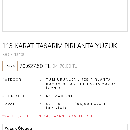
1.13 KARAT TASARIM PIRLANTA YÜZÜK
Res Pırlanta
70.627,50 TL
94.170,00 TL
-%25
KATEGORI
TÜM ÜRÜNLER
,
RES PIRLANTA
KUYUMCULUK
,
PIRLANTA YÜZÜK
,
İKONIK
STOK KODU
RSPMAC1581
HAVALE
67.096,13 TL (%5,00 HAVALE
INDIRIMI)
*24.015,70 TL DEN BAŞLAYAN TAKSITLERLE!
Yüzük Ölçüsü