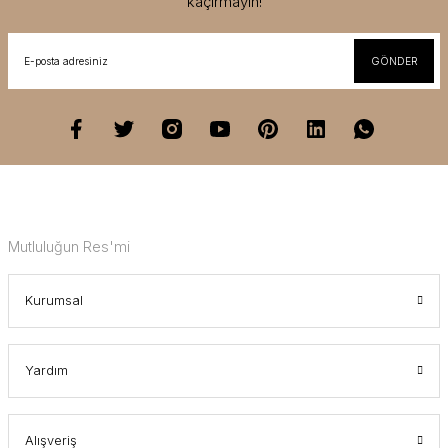
kaçırmayın!
GÖNDER
Mutluluğun Res'mi
Kurumsal
Yardım
Alışveriş