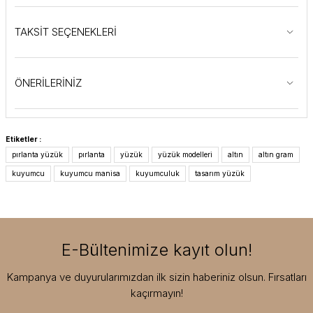
TAKSİT SEÇENEKLERİ
ÖNERİLERİNİZ
Etiketler :
pırlanta yüzük
pırlanta
yüzük
yüzük modelleri
altın
altın gram
kuyumcu
kuyumcu manisa
kuyumculuk
tasarım yüzük
E-Bültenimize kayıt olun!
Kampanya ve duyurularımızdan ilk sizin haberiniz olsun. Fırsatları
kaçırmayın!