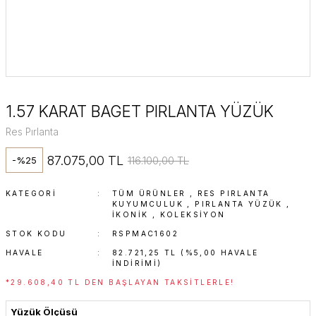
1.57 KARAT BAGET PIRLANTA YÜZÜK
Res Pırlanta
87.075,00 TL
116.100,00 TL
-%25
KATEGORI
TÜM ÜRÜNLER
,
RES PIRLANTA
KUYUMCULUK
,
PIRLANTA YÜZÜK
,
İKONIK
,
KOLEKSİYON
STOK KODU
RSPMAC1602
HAVALE
82.721,25 TL (%5,00 HAVALE
INDIRIMI)
*29.608,40 TL DEN BAŞLAYAN TAKSITLERLE!
Yüzük Ölçüsü