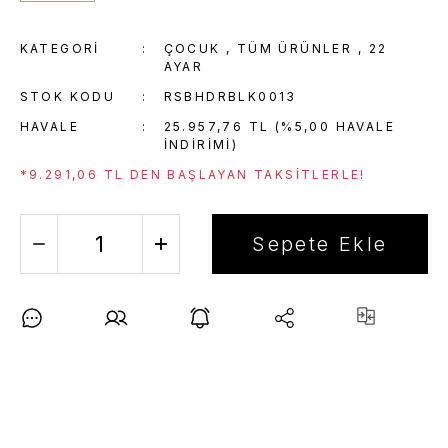
KATEGORI
ÇOCUK
,
TÜM ÜRÜNLER
,
22
AYAR
STOK KODU
RSBHDRBLK0013
HAVALE
25.957,76 TL (%5,00 HAVALE
INDIRIMI)
*9.291,06 TL DEN BAŞLAYAN TAKSITLERLE!
Sepete Ekle