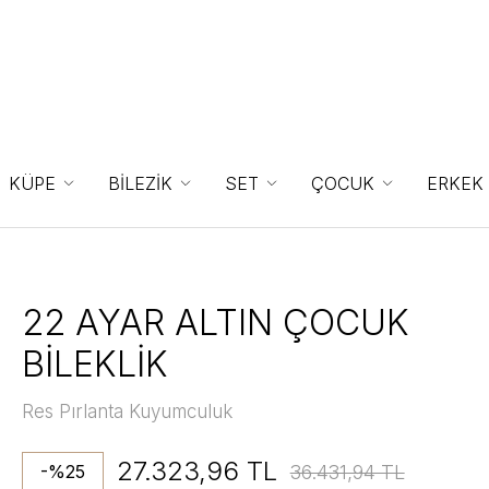
KÜPE
BİLEZİK
SET
ÇOCUK
ERKEK
22 AYAR ALTIN ÇOCUK
BİLEKLİK
Res Pırlanta Kuyumculuk
27.323,96 TL
36.431,94 TL
-%25