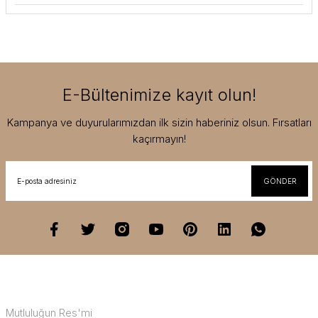
E-Bültenimize kayıt olun!
Kampanya ve duyurularımızdan ilk sizin haberiniz olsun. Fırsatları
kaçırmayın!
GÖNDER
Mutluluğun Res'mi