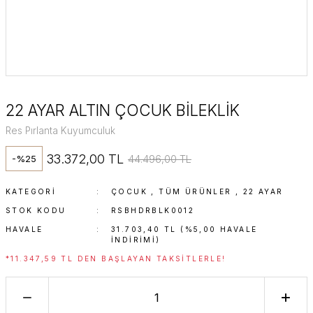
22 AYAR ALTIN ÇOCUK BİLEKLİK
Res Pırlanta Kuyumculuk
33.372,00 TL
44.496,00 TL
-%25
KATEGORI
ÇOCUK
,
TÜM ÜRÜNLER
,
22 AYAR
STOK KODU
RSBHDRBLK0012
HAVALE
31.703,40 TL (%5,00 HAVALE
INDIRIMI)
*11.347,59 TL DEN BAŞLAYAN TAKSITLERLE!