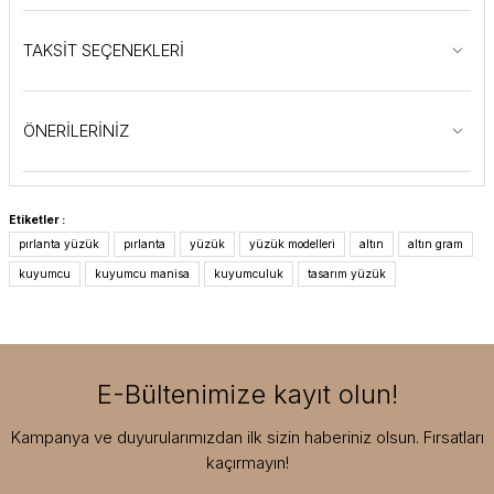
TAKSİT SEÇENEKLERİ
ÖNERİLERİNİZ
Etiketler :
pırlanta yüzük
pırlanta
yüzük
yüzük modelleri
altın
altın gram
kuyumcu
kuyumcu manisa
kuyumculuk
tasarım yüzük
E-Bültenimize kayıt olun!
Kampanya ve duyurularımızdan ilk sizin haberiniz olsun. Fırsatları
kaçırmayın!