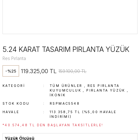
5.24 KARAT TASARIM PIRLANTA YÜZÜK
Res Pırlanta
119.325,00 TL
159.100,00 TL
-%25
KATEGORI
TÜM ÜRÜNLER
,
RES PIRLANTA
KUYUMCULUK
,
PIRLANTA YÜZÜK
,
İKONIK
STOK KODU
RSPMAC5548
HAVALE
113.358,75 TL (%5,00 HAVALE
INDIRIMI)
*40.574,48 TL DEN BAŞLAYAN TAKSITLERLE!
Yüzük Ölçüsü