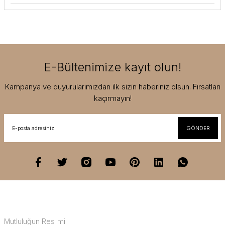
E-Bültenimize kayıt olun!
Kampanya ve duyurularımızdan ilk sizin haberiniz olsun. Fırsatları
kaçırmayın!
GÖNDER
Mutluluğun Res'mi