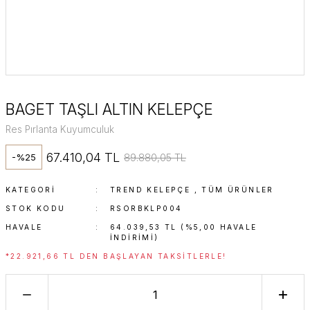
BAGET TAŞLI ALTIN KELEPÇE
Res Pırlanta Kuyumculuk
67.410,04 TL
89.880,05 TL
-%25
KATEGORI
TREND KELEPÇE
,
TÜM ÜRÜNLER
STOK KODU
RSORBKLP004
HAVALE
64.039,53 TL (%5,00 HAVALE
INDIRIMI)
*22.921,66 TL DEN BAŞLAYAN TAKSITLERLE!