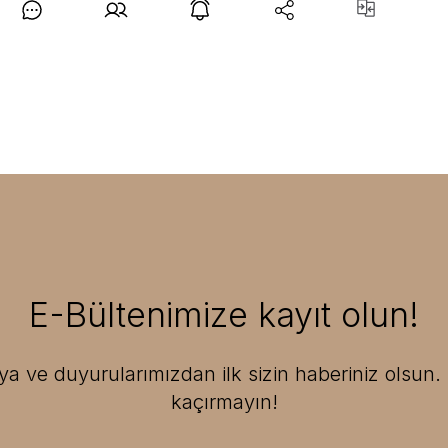
E-Bültenimize kayıt olun!
 ve duyurularımızdan ilk sizin haberiniz olsun. F
kaçırmayın!