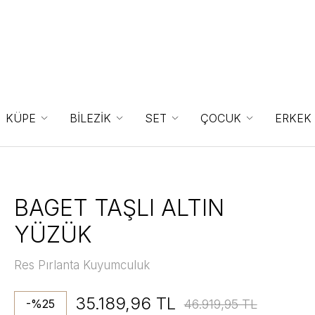
KÜPE
BİLEZİK
SET
ÇOCUK
ERKEK
BAGET TAŞLI ALTIN
YÜZÜK
Res Pırlanta Kuyumculuk
35.189,96 TL
46.919,95 TL
-%25