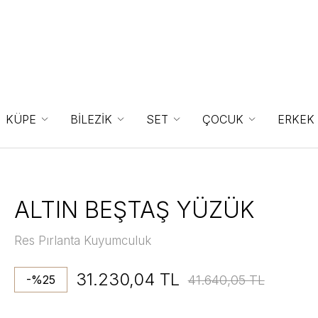
KÜPE
BİLEZİK
SET
ÇOCUK
ERKEK
ALTIN BEŞTAŞ YÜZÜK
Res Pırlanta Kuyumculuk
31.230,04 TL
41.640,05 TL
-%25