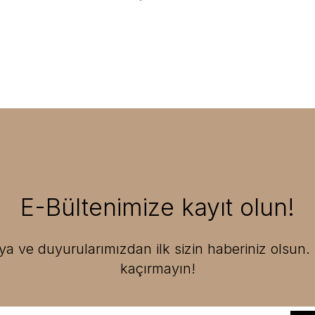
E-Bültenimize kayıt olun!
 ve duyurularımızdan ilk sizin haberiniz olsun. F
kaçırmayın!