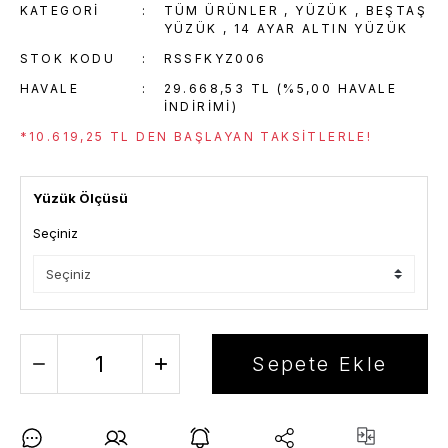
KATEGORI
TÜM ÜRÜNLER
,
YÜZÜK
,
BEŞTAŞ
YÜZÜK
,
14 AYAR ALTIN YÜZÜK
STOK KODU
RSSFKYZ006
HAVALE
29.668,53 TL (%5,00 HAVALE
INDIRIMI)
*10.619,25 TL DEN BAŞLAYAN TAKSITLERLE!
Yüzük Ölçüsü
Seçiniz
Sepete Ekle