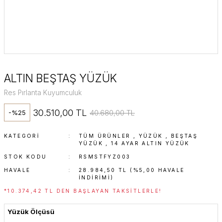
ALTIN BEŞTAŞ YÜZÜK
Res Pırlanta Kuyumculuk
30.510,00 TL
40.680,00 TL
-%25
KATEGORI
TÜM ÜRÜNLER
,
YÜZÜK
,
BEŞTAŞ
YÜZÜK
,
14 AYAR ALTIN YÜZÜK
STOK KODU
RSMSTFYZ003
HAVALE
28.984,50 TL (%5,00 HAVALE
INDIRIMI)
*10.374,42 TL DEN BAŞLAYAN TAKSITLERLE!
Yüzük Ölçüsü