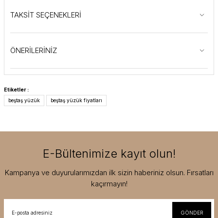
TAKSİT SEÇENEKLERİ
ÖNERİLERİNİZ
Etiketler :
beştaş yüzük
beştaş yüzük fiyatları
E-Bültenimize kayıt olun!
Kampanya ve duyurularımızdan ilk sizin haberiniz olsun. Fırsatları
kaçırmayın!
GÖNDER