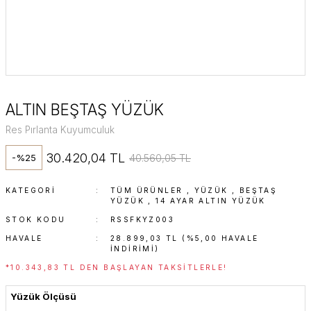
ALTIN BEŞTAŞ YÜZÜK
Res Pırlanta Kuyumculuk
30.420,04 TL
40.560,05 TL
-%25
KATEGORI
TÜM ÜRÜNLER
,
YÜZÜK
,
BEŞTAŞ
YÜZÜK
,
14 AYAR ALTIN YÜZÜK
STOK KODU
RSSFKYZ003
HAVALE
28.899,03 TL (%5,00 HAVALE
INDIRIMI)
*10.343,83 TL DEN BAŞLAYAN TAKSITLERLE!
Yüzük Ölçüsü