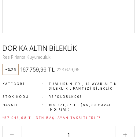
DORİKA ALTIN BİLEKLİK
Res Pırlanta Kuyumculuk
167.759,96 TL
223.679,95 TL
-%25
KATEGORI
TÜM ÜRÜNLER
,
14 AYAR ALTIN
BILEKLIK
,
FANTEZI BILEKLIK
STOK KODU
RSFGLDBLK003
HAVALE
159.371,97 TL (%5,00 HAVALE
INDIRIMI)
*57.043,98 TL DEN BAŞLAYAN TAKSITLERLE!