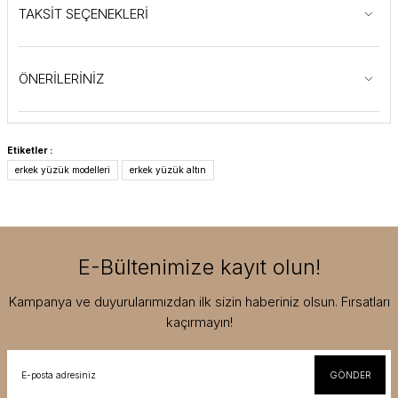
TAKSİT SEÇENEKLERİ
ÖNERİLERİNİZ
Etiketler :
erkek yüzük modelleri
erkek yüzük altın
E-Bültenimize kayıt olun!
Kampanya ve duyurularımızdan ilk sizin haberiniz olsun. Fırsatları
kaçırmayın!
GÖNDER