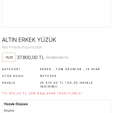
ALTIN ERKEK YÜZÜK
Res Pırlanta Kuyumculuk
37.800,00 TL
50.400,00 TL
-%25
KATEGORI
ERKEK
,
TÜM ÜRÜNLER
,
14 AYAR
STOK KODU
RSYZ009
HAVALE
35.910,00 TL (%5,00 HAVALE
INDIRIMI)
*12.853,26 TL DEN BAŞLAYAN TAKSITLERLE!
Yüzük Ölçüsü
Seçiniz