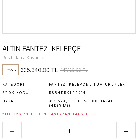
ALTIN FANTEZİ KELEPÇE
Res Pırlanta Kuyumculuk
335.340,00 TL
447.120,00 TL
-%25
KATEGORI
FANTEZI KELEPÇE
,
TÜM ÜRÜNLER
STOK KODU
RSBHDRKLP0014
HAVALE
318.573,00 TL (%5,00 HAVALE
INDIRIMI)
*114.026,78 TL DEN BAŞLAYAN TAKSITLERLE!