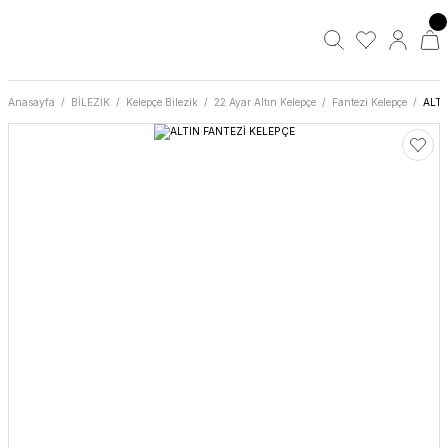
Anasayfa
BİLEZİK
Kelepçe Bilezik
22 Ayar Altın Kelepçe
Fantezi Kelepçe
ALTI