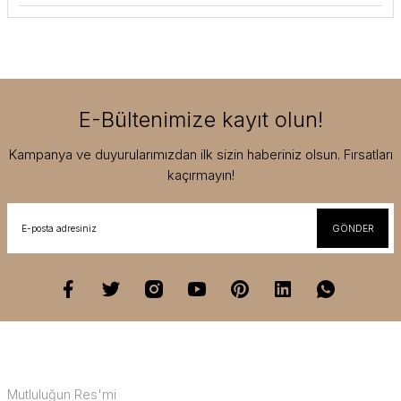
E-Bültenimize kayıt olun!
Kampanya ve duyurularımızdan ilk sizin haberiniz olsun. Fırsatları
kaçırmayın!
GÖNDER
Mutluluğun Res'mi