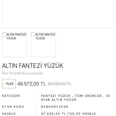
Fantezi Yüzük
Yarım Tur
Minimal Yüzükle
Renkli Taşlı Yüz
ALTIN FANTEZİ YÜZÜK
Res Pırlanta Kuyumculuk
49.572,00 TL
66.096,00 TL
-%25
KATEGORI
FANTEZI YÜZÜK
,
TÜM ÜRÜNLER
,
22
AYAR ALTIN YÜZÜK
STOK KODU
RSBHDRYZ008
HAVALE
47.093,40 TL (%5,00 HAVALE