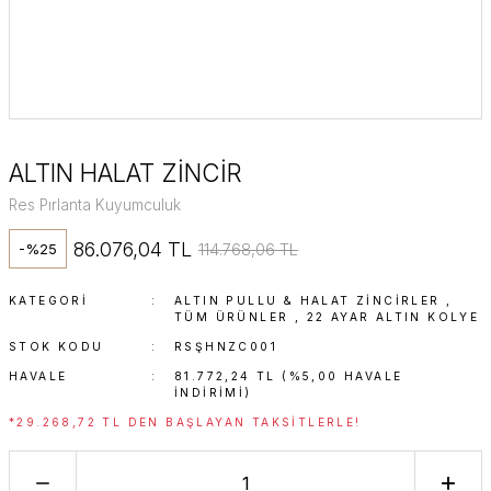
ALTIN HALAT ZİNCİR
Res Pırlanta Kuyumculuk
86.076,04 TL
114.768,06 TL
-%25
KATEGORI
ALTIN PULLU & HALAT ZINCIRLER
,
TÜM ÜRÜNLER
,
22 AYAR ALTIN KOLYE
STOK KODU
RSŞHNZC001
HAVALE
81.772,24 TL (%5,00 HAVALE
INDIRIMI)
*29.268,72 TL DEN BAŞLAYAN TAKSITLERLE!