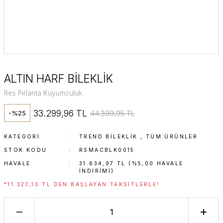
ALTIN HARF BİLEKLİK
Res Pırlanta Kuyumculuk
33.299,96 TL
44.399,95 TL
-%25
KATEGORI
TREND BILEKLIK
,
TÜM ÜRÜNLER
STOK KODU
RSMACBLK0015
HAVALE
31.634,97 TL (%5,00 HAVALE
INDIRIMI)
*11.323,10 TL DEN BAŞLAYAN TAKSITLERLE!