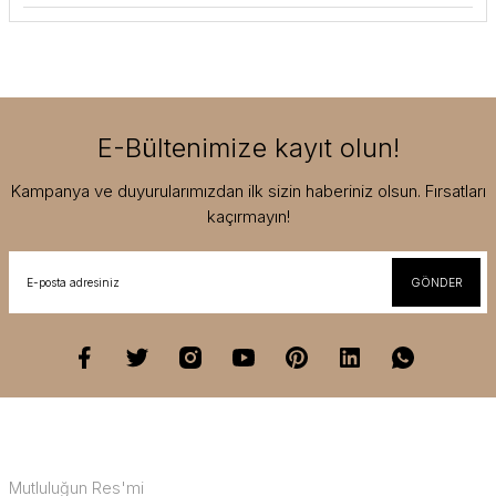
E-Bültenimize kayıt olun!
Kampanya ve duyurularımızdan ilk sizin haberiniz olsun. Fırsatları
kaçırmayın!
GÖNDER
Mutluluğun Res'mi