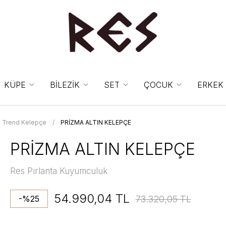
KÜPE
BİLEZİK
SET
ÇOCUK
ERKEK
Trend Kelepçe
PRİZMA ALTIN KELEPÇE
PRİZMA ALTIN KELEPÇE
Res Pırlanta Kuyumculuk
54.990,04 TL
73.320,05 TL
-%25