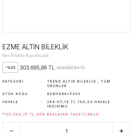
EZME ALTIN BİLEKLİK
Res Pırlanta Kuyumculuk
303.695,96 TL
404.927,94 TL
-%25
KATEGORI
TREND ALTIN BILEKLIK
,
TÜM
ÜRÜNLER
STOK KODU
RSBHDRKLP003
HAVALE
288.511,16 TL (%5,00 HAVALE
INDIRIMI)
*103.266,75 TL DEN BAŞLAYAN TAKSITLERLE!