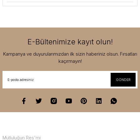
E-Bültenimize kayıt olun!
Kampanya ve duyurularımızdan ilk sizin haberiniz olsun. Fırsatları
kaçırmayın!
GÖNDER
Mutluluğun Res'mi