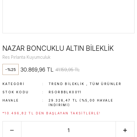
NAZAR BONCUKLU ALTIN BİLEKLİK
Res Pırlanta Kuyumculuk
30.869,96 TL
41.159,95 TL
-%25
KATEGORI
TREND BILEKLIK
,
TÜM ÜRÜNLER
STOK KODU
RSORBBLK0011
HAVALE
29.326,47 TL (%5,00 HAVALE
INDIRIMI)
*10.496,82 TL DEN BAŞLAYAN TAKSITLERLE!